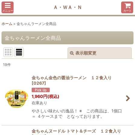
Ａ・ＷＡ・Ｎ
メニュー
カート
ホーム
>
金ちゃんラーメン全商品
金ちゃんラーメン全商品
表示順変更
閉じる
19
件
表示数
:
金ちゃん金色の醤油ラーメン １２食入り
[
0267
]
並び順
:
1,960
円
(税込)
在庫あり
絞り込む
やさしい味わいの逸品！ ※ この商品は、1個口
＝ ４ケースまで となっております。
金ちゃんヌードル トマト＆チーズ １２食入り