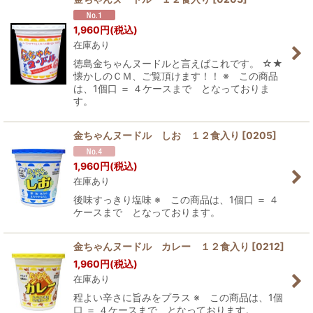
1,960
円
(税込)
在庫あり
徳島金ちゃんヌードルと言えばこれです。 ☆★
懐かしのＣＭ、ご覧頂けます！！ ※ この商品
は、1個口 ＝ ４ケースまで となっておりま
す。
金ちゃんヌードル しお １２食入り
[
0205
]
1,960
円
(税込)
在庫あり
後味すっきり塩味 ※ この商品は、1個口 ＝ ４
ケースまで となっております。
金ちゃんヌードル カレー １２食入り
[
0212
]
1,960
円
(税込)
在庫あり
程よい辛さに旨みをプラス ※ この商品は、1個
口 ＝ ４ケースまで となっております。