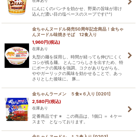
在庫あり
にんにくのパンチを効かせ、野菜の旨味が溶け
込んだ濃い目の塩ベースのスープです(^^)
金ちゃんヌードル発売50周年記念商品！金ちゃ
んヌードル味焼きそば 12食入り
1,960
円
(税込)
在庫あり
丸型の麺を採用し、時間が経っても伸びにくく
コシが残る麺。 とんこつらしさを出すため、特
にポークの風味を強調。コクがありながらも、
ややガーリックの風味を効かせることで、あっ
さりとした後味に。 豚…
金ちゃんラーメン ５食×６入り
[
0201
]
2,580
円
(税込)
在庫あり
定番商品です ※ この商品は、1個口 ＝ ４ケー
スまで となっております。
金ちゃんヌードル １２食入り
[
0203
]