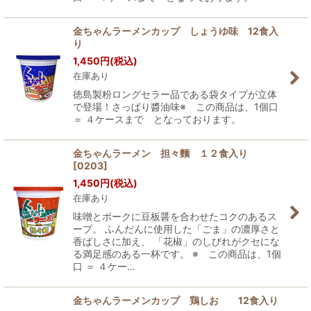
金ちゃんラーメンカップ しょうゆ味 12食入
り
1,450
円
(税込)
在庫あり
徳島製粉ロングセラー品である袋タイプが立体
で登場！さっぱり醬油味※ この商品は、1個口
＝ ４ケースまで となっております。
金ちゃんラーメン 担々麵 １２食入り
[
0203
]
1,450
円
(税込)
在庫あり
味噌とポークに豆板醤を合わせたコクのあるス
ープ。 ふんだんに使用した「ごま」の濃厚さと
香ばしさに加え、 「花椒」のしびれがクセにな
る満足感のある一杯です。 ※ この商品は、1個
口 ＝ ４ケー…
金ちゃんラーメンカップ 鶏しお 12食入り