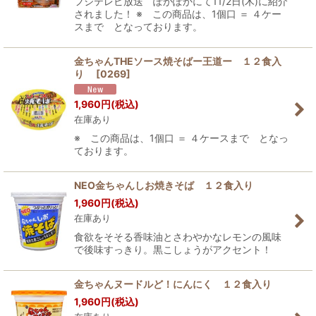
フジテレビ放送 ぽかぽかにて11/2日(木)に紹介
されました！ ※ この商品は、1個口 ＝ ４ケー
スまで となっております。
金ちゃんTHEソース焼そばー王道ー １２食入
り
[
0269
]
1,960
円
(税込)
在庫あり
※ この商品は、1個口 ＝ ４ケースまで となっ
ております。
NEO金ちゃんしお焼きそば １２食入り
1,960
円
(税込)
在庫あり
食欲をそそる香味油とさわやかなレモンの風味
で後味すっきり。黒こしょうがアクセント！
金ちゃんヌードルど！にんにく １２食入り
1,960
円
(税込)